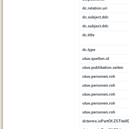
dc.relation.uri
dc.subject.ddc
dc.subject.ddc
dc.title
dc.type
utue.quellen.id
utue.publikation.seiten
utue.personen.roh
utue.personen.roh
utue.personen.roh
utue.personen.roh
utue.personen.roh
dcterms.isPartOf.ZSTitelI