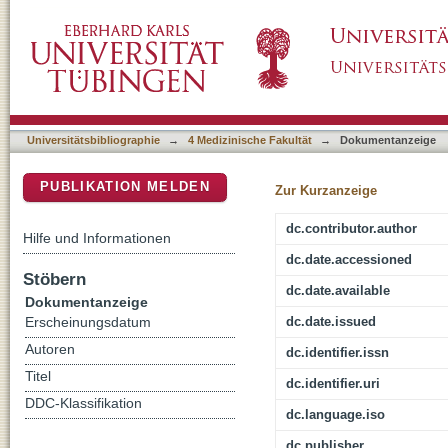
Temporal discounting and smoking cessation: 
DSpace Repositorium (Manakin basiert)
treatment-seeking smokers
Universitätsbibliographie
→
4 Medizinische Fakultät
→
Dokumentanzeige
PUBLIKATION MELDEN
Zur Kurzanzeige
dc.contributor.author
Hilfe und Informationen
dc.date.accessioned
Stöbern
dc.date.available
Dokumentanzeige
dc.date.issued
Erscheinungsdatum
Autoren
dc.identifier.issn
Titel
dc.identifier.uri
DDC-Klassifikation
dc.language.iso
dc.publisher