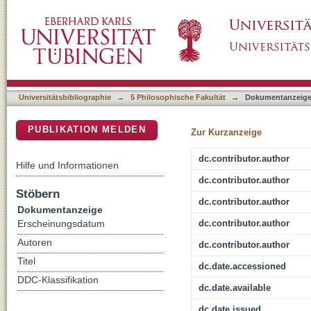
Extending the CMDI universe : metadata for b
DSpace Repositorium (Manakin basiert)
Universitätsbibliographie
→
5 Philosophische Fakultät
→
Dokumentanzeig
PUBLIKATION MELDEN
Zur Kurzanzeige
dc.contributor.author
Hilfe und Informationen
dc.contributor.author
Stöbern
dc.contributor.author
Dokumentanzeige
dc.contributor.author
Erscheinungsdatum
Autoren
dc.contributor.author
Titel
dc.date.accessioned
DDC-Klassifikation
dc.date.available
dc.date.issued