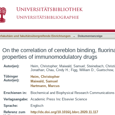
blon binding, fluorination and antiangiogenic pr
asiert)
terfakultäre und fakultätsübergreifende Einrichtungen
→
Dokumentanzeige
On the correlation of cereblon binding, fluori
properties of immunomodulatory drugs
Autor(en):
Heim, Christopher
;
Maiwald, Samuel
;
Steinebach, Christ
Jonathan
;
Chau, Cindy H.
;
Figg, William D.
;
Guetschow, 
Tübinger
Heim, Christopher
Autor(en):
Maiwald, Samuel
Hartmann, Marcus
Erschienen in:
Biochemical and Biophysical Research Communications (
Verlagsangabe:
Academic Press Inc Elsevier Science
Sprache:
Englisch
Referenz zum
http://dx.doi.org/10.1016/j.bbrc.2020.11.117