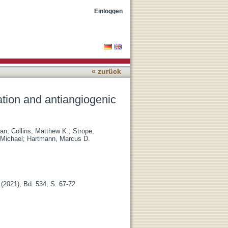
operties of
Einloggen
« zurück
nation and antiangiogenic
ian
;
Collins, Matthew K.
;
Strope,
Michael
;
Hartmann, Marcus D.
2021), Bd. 534, S. 67-72