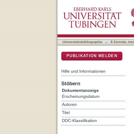
On the correlation of cere
DSpace Repositorium (Manakin b
immunomodulatory drugs
Universitätsbibliographie
→
8 Zentrale, in
PUBLIKATION MELDEN
Hilfe und Informationen
Stöbern
Dokumentanzeige
Erscheinungsdatum
Autoren
Titel
DDC-Klassifikation