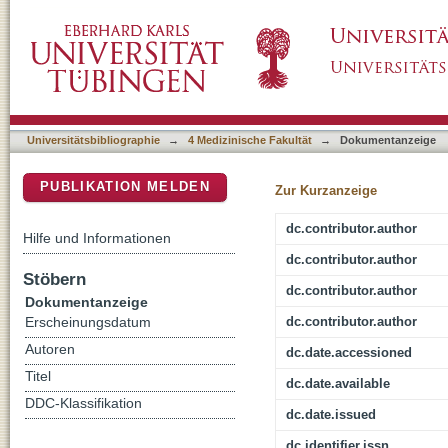
Abnormal Regional and Global Connectivity 
DSpace Repositorium (Manakin basiert)
on Cerebral Amyloid Status
Universitätsbibliographie
→
4 Medizinische Fakultät
→
Dokumentanzeige
PUBLIKATION MELDEN
Zur Kurzanzeige
dc.contributor.author
Hilfe und Informationen
dc.contributor.author
Stöbern
dc.contributor.author
Dokumentanzeige
dc.contributor.author
Erscheinungsdatum
Autoren
dc.date.accessioned
Titel
dc.date.available
DDC-Klassifikation
dc.date.issued
dc.identifier.issn