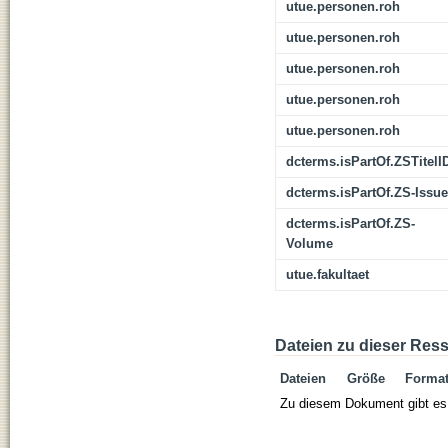
utue.personen.roh
utue.personen.roh
utue.personen.roh
utue.personen.roh
utue.personen.roh
dcterms.isPartOf.ZSTitelI
dcterms.isPartOf.ZS-Issue
dcterms.isPartOf.ZS-
Volume
utue.fakultaet
Dateien zu dieser Res
Dateien
Größe
Forma
Zu diesem Dokument gibt es 