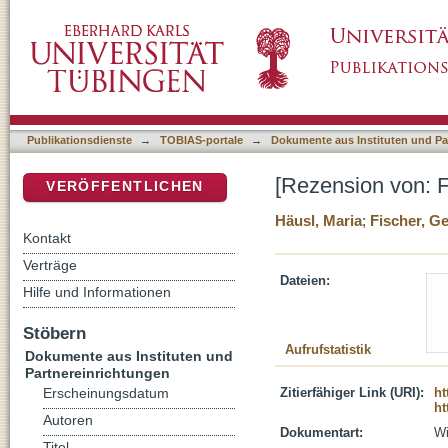
[Rezension von: Fischer, Georg, 1954-, Jere
DSpace Repositorium (Manakin basiert)
Publikationsdienste
→
TOBIAS-portale
→
Dokumente aus Instituten und Pa
[Rezension von: F
VERÖFFENTLICHEN
Häusl, Maria
;
Fischer, G
Kontakt
Verträge
Dateien:
Hilfe und Informationen
Stöbern
Aufrufstatistik
Dokumente aus Instituten und
Partnereinrichtungen
Zitierfähiger Link (URI):
ht
Erscheinungsdatum
ht
Autoren
Dokumentart:
Wi
Titel