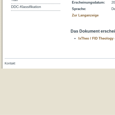
Erscheinungsdatum:
20
DDC-Klassifikation
Sprache:
De
Zur Langanzeige
Das Dokument erschein
IxTheo / FID Theology 
Kontakt