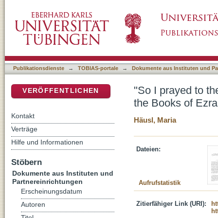
"So I prayed to the God of heaven" (Neh 2:4)
DSpace Repositorium (Manakin basiert)
Nehemiah
Publikationsdienste
→
TOBIAS-portale
→
Dokumente aus Instituten und Pa
"So I prayed to th
VERÖFFENTLICHEN
the Books of Ezr
Kontakt
Häusl, Maria
Verträge
Hilfe und Informationen
Dateien:
Stöbern
Dokumente aus Instituten und
Partnereinrichtungen
Aufrufstatistik
Erscheinungsdatum
Zitierfähiger Link (URI):
ht
Autoren
ht
Titel