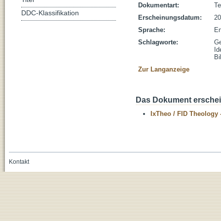
Dokumentart:
Te
DDC-Klassifikation
Erscheinungsdatum:
20
Sprache:
En
Schlagworte:
Ge
Id
Bi
Zur Langanzeige
Das Dokument erschein
IxTheo / FID Theology 
Kontakt