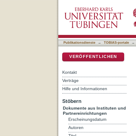
Wenn die Steppe jubelt un
DSpace Repositorium (Manakin b
Publikationsdienste
→
TOBIAS-portale
→
VERÖFFENTLICHEN
Kontakt
Verträge
Hilfe und Informationen
Stöbern
Dokumente aus Instituten und
Partnereinrichtungen
Erscheinungsdatum
Autoren
Titel