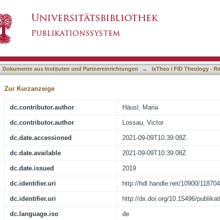
d blüht – Pflanzen der Bibel verstehen
asiert)
Dokumente aus Instituten und Partnereinrichtungen
→
IxTheo / FID Theology - R
Zur Kurzanzeige
dc.contributor.author
Häusl, Maria
dc.contributor.author
Lossau, Victor
dc.date.accessioned
2021-09-09T10:39:08Z
dc.date.available
2021-09-09T10:39:08Z
dc.date.issued
2019
dc.identifier.uri
http://hdl.handle.net/10900/118704
dc.identifier.uri
http://dx.doi.org/10.15496/publika
dc.language.iso
de