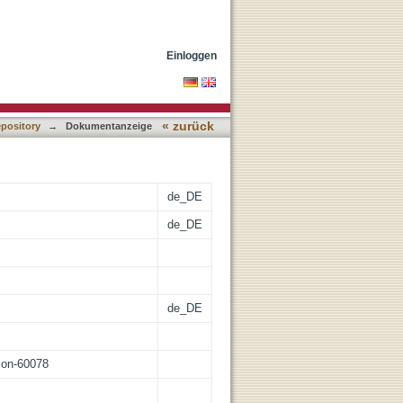
Einloggen
« zurück
epository
→
Dokumentanzeige
de_DE
de_DE
de_DE
tion-60078