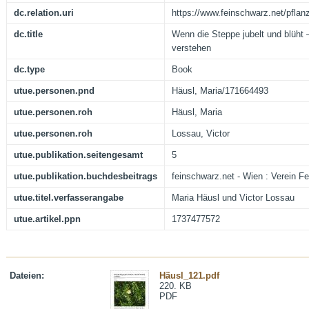
dc.relation.uri
https://www.feinschwarz.net/pflanz
dc.title
Wenn die Steppe jubelt und blüht 
verstehen
dc.type
Book
utue.personen.pnd
Häusl, Maria/171664493
utue.personen.roh
Häusl, Maria
utue.personen.roh
Lossau, Victor
utue.publikation.seitengesamt
5
utue.publikation.buchdesbeitrags
feinschwarz.net - Wien : Verein F
utue.titel.verfasserangabe
Maria Häusl und Victor Lossau
utue.artikel.ppn
1737477572
Dateien:
Häusl_121.pdf
220. KB
PDF