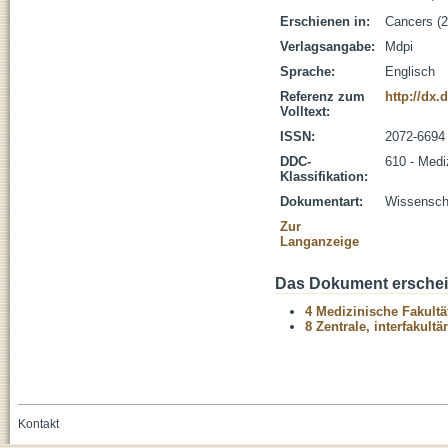
Erschienen in:
Cancers (20
Verlagsangabe:
Mdpi
Sprache:
Englisch
Referenz zum
http://dx.
Volltext:
ISSN:
2072-6694
DDC-
610 - Medi
Klassifikation:
Dokumentart:
Wissenscha
Zur
Langanzeige
Das Dokument erschein
4 Medizinische Fakultä
8 Zentrale, interfakult
Kontakt