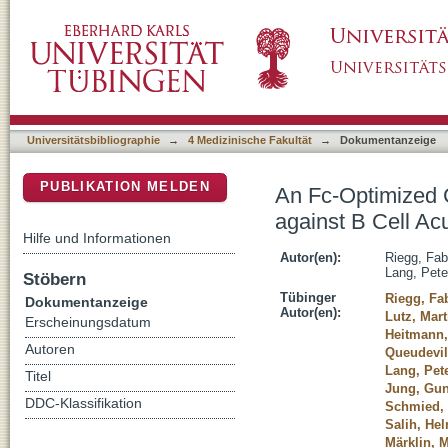
An Fc-Optimized CD133 Antibody for Inductio
DSpace Repositorium (Manakin basiert)
Lymphoblastic Leukemia
Universitätsbibliographie
→
4 Medizinische Fakultät
→
Dokumentanzeige
PUBLIKATION MELDEN
An Fc-Optimized C
against B Cell A
Hilfe und Informationen
Autor(en):
Riegg, Fab
Lang, Pete
Stöbern
Tübinger
Riegg, Fa
Dokumentanzeige
Autor(en):
Lutz, Mart
Erscheinungsdatum
Heitmann,
Autoren
Queudevil
Lang, Pet
Titel
Jung, Gu
DDC-Klassifikation
Schmied, 
Salih, He
Märklin, 