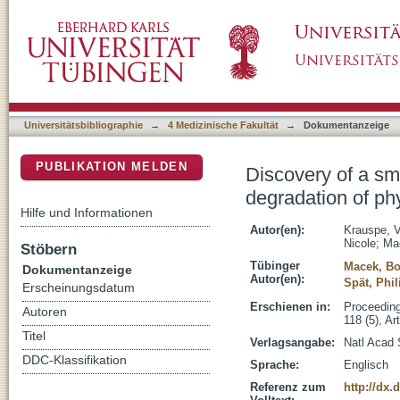
Discovery of a small protein factor involved 
DSpace Repositorium (Manakin basiert)
cyanobacteria
Universitätsbibliographie
→
4 Medizinische Fakultät
→
Dokumentanzeige
PUBLIKATION MELDEN
Discovery of a sma
degradation of ph
Hilfe und Informationen
Autor(en):
Krauspe, 
Nicole
;
Ma
Stöbern
Tübinger
Macek, Bo
Dokumentanzeige
Autor(en):
Spät, Phil
Erscheinungsdatum
Erschienen in:
Proceeding
Autoren
118 (5), A
Titel
Verlagsangabe:
Natl Acad
DDC-Klassifikation
Sprache:
Englisch
Referenz zum
http://dx.