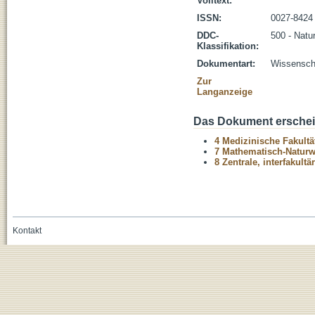
Volltext:
ISSN:
0027-8424
DDC-
500 - Natu
Klassifikation:
Dokumentart:
Wissenscha
Zur
Langanzeige
Das Dokument erschein
4 Medizinische Fakultä
7 Mathematisch-Naturwi
8 Zentrale, interfakult
Kontakt