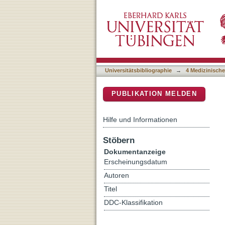
Do Social Cognition Defic
DSpace Repositorium (Manakin b
Universitätsbibliographie
→
4 Medizinische
PUBLIKATION MELDEN
Hilfe und Informationen
Stöbern
Dokumentanzeige
Erscheinungsdatum
Autoren
Titel
DDC-Klassifikation