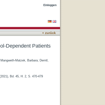
th Abstinence?
Einloggen
« zurück
hol-Dependent Patients
;
Mangweth-Matzek, Barbara
;
Derntl,
(2021), Bd. 45, H. 2, S. 470-479