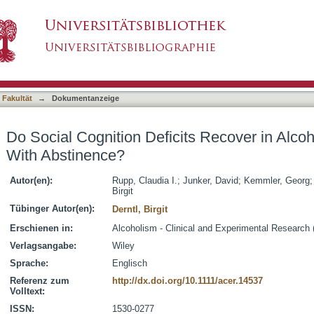
its Recover in Alcohol-Dependent Patients Wi
asiert)
 Fakultät
→
Dokumentanzeige
Do Social Cognition Deficits Recover in Alco
With Abstinence?
Autor(en):
Rupp, Claudia I.
;
Junker, David
;
Kemmler, Georg
Birgit
Tübinger Autor(en):
Derntl, Birgit
Erschienen in:
Alcoholism - Clinical and Experimental Research 
Verlagsangabe:
Wiley
Sprache:
Englisch
Referenz zum
http://dx.doi.org/10.1111/acer.14537
Volltext:
ISSN:
1530-0277