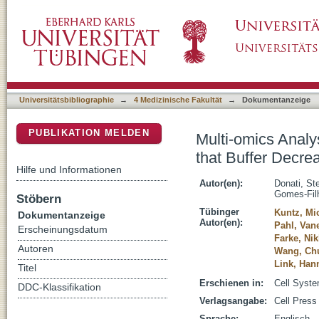
Multi-omics Analysis of CRISPRi-Knockdowns
DSpace Repositorium (Manakin basiert)
Enzymes in E. coli Metabolism
Universitätsbibliographie
→
4 Medizinische Fakultät
→
Dokumentanzeige
PUBLIKATION MELDEN
Multi-omics Anal
that Buffer Decre
Hilfe und Informationen
Autor(en):
Donati, St
Gomes-Fil
Stöbern
Tübinger
Kuntz, Mi
Dokumentanzeige
Autor(en):
Pahl, Van
Erscheinungsdatum
Farke, Nik
Autoren
Wang, Ch
Link, Han
Titel
Erschienen in:
Cell Syste
DDC-Klassifikation
Verlagsangabe:
Cell Press
Sprache:
Englisch