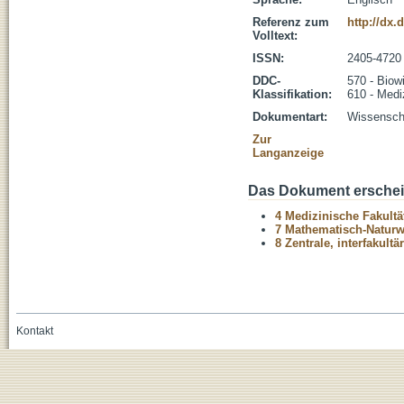
Referenz zum
http://dx.
Volltext:
ISSN:
2405-4720
DDC-
570 - Biow
Klassifikation:
610 - Medi
Dokumentart:
Wissenscha
Zur
Langanzeige
Das Dokument erschein
4 Medizinische Fakultä
7 Mathematisch-Naturwi
8 Zentrale, interfakult
Kontakt