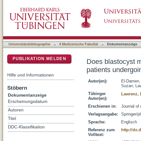
Does blastocyst mitochondrial DNA content af
DSpace Repositorium (Manakin basiert)
euploid frozen embryo transfer?
Universitätsbibliographie
→
4 Medizinische Fakultät
→
Dokumentanzeige
PUBLIKATION MELDEN
Does blastocyst m
patients undergoi
Hilfe und Informationen
Autor(en):
El-Damen,
Suzan
;
La
Stöbern
Tübinger
Lawrenz, 
Dokumentanzeige
Autor(en):
Erscheinungsdatum
Erschienen in:
Journal of
Autoren
Verlagsangabe:
Springer/p
Titel
Sprache:
Englisch
DDC-Klassifikation
Referenz zum
http://dx.
Volltext: