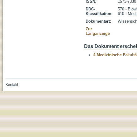
ISSN:
1573-7330
DDC-
570 - Biow
Klassifikation:
610 - Medi
Dokumentart:
Wissenscha
Zur
Langanzeige
Das Dokument erschein
4 Medizinische Fakultä
Kontakt