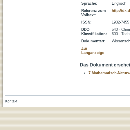
Sprache:
Englisch
Referenz zum
http://dx.
Volltext:
ISSN:
1932-7455
DDC-
540 - Che
Klassifikation:
600 - Tech
Dokumentart:
Wissenscha
Zur
Langanzeige
Das Dokument erschein
7 Mathematisch-Naturwi
Kontakt