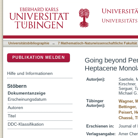
Going beyond Pentacene: Photoemission To
DSpace Repositorium (Manakin basiert)
Universitätsbibliographie
→
7 Mathematisch-Naturwissenschaftliche Fakultät
PUBLIKATION MELDEN
Going beyond Pen
Heptacene Monola
Hilfe und Informationen
Autor(en):
Saettele, 
Kirschner,
Stöbern
Serguei
;
T
Dokumentanzeige
Michael G.
Erscheinungsdatum
Tübinger
Wagner, M
Autor(en):
Bettinger,
Autoren
Peisert, H
Titel
Chassé, 
DDC-Klassifikation
Erschienen in:
Journal of
Verlagsangabe:
Amer Chem