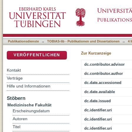
Etablierung einer neuen Methode zur nadello
DSpace Repositorium (Manakin basiert)
Verschlussapparat am Großtiermodell der Bl
Publikationsdienste
→
TOBIAS-lib - Publikationen und Dissertationen
→
4 
Zur Kurzanzeige
VERÖFFENTLICHEN
dc.contributor.advisor
Kontakt
dc.contributor.author
Verträge
dc.date.accessioned
Hilfe und Informationen
dc.date.available
Stöbern
dc.date.issued
Medizinische Fakultät
dc.identifier.uri
Erscheinungsdatum
Autoren
dc.identifier.uri
Titel
dc.identifier.uri