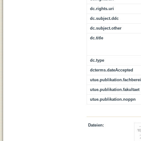
dc.rights.uri
dc.subject.ddc
dc.subject.other
dc.title
dc.type
dcterms.dateAccepted
utue.publikation.fachbere
utue.publikation.fakultaet
utue.publikation.noppn
Dateien: