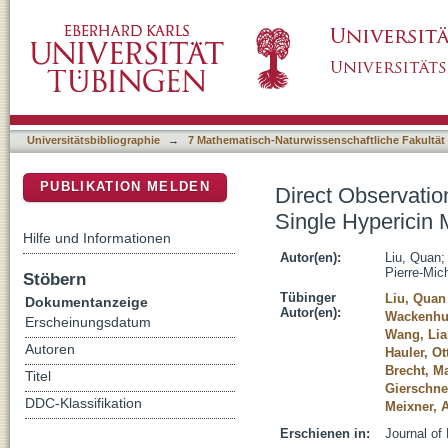
Direct Observation of Structural Heterogenei
DSpace Repositorium (Manakin basiert)
Universitätsbibliographie
→
7 Mathematisch-Naturwissenschaftliche Fakultät
PUBLIKATION MELDEN
Direct Observatio
Single Hypericin 
Hilfe und Informationen
Autor(en):
Liu, Quan
Pierre-Mic
Stöbern
Tübinger
Liu, Quan
Dokumentanzeige
Autor(en):
Wackenhut
Erscheinungsdatum
Wang, Li
Autoren
Hauler, Ot
Brecht, M
Titel
Gierschne
DDC-Klassifikation
Meixner, A
Erschienen in:
Journal of