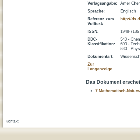
Verlagsangabe:
Amer Chem
Sprache:
Englisch
Referenz zum
http://dx.
Volltext:
ISSN:
1948-7185
DDC-
540 - Che
Klassifikation:
600 - Tech
530 - Phys
Dokumentart:
Wissenscha
Zur
Langanzeige
Das Dokument erschein
7 Mathematisch-Naturwi
Kontakt