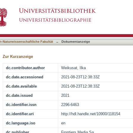
tural Location of Impurities in Polar Ice and T
asiert)
h-Naturwissenschaftliche Fakultät
→
Dokumentanzeige
Zur Kurzanzeige
dc.contributor.author
Weikusat, Ilka
dc.date.accessioned
2021-08-23T12:38:33Z
dc.date.available
2021-08-23T12:38:33Z
dc.date.issued
2021
dc.identifier.issn
2296-6463
dc.identifier.uri
http://hdl.handle.net/10900/118154
dc.language.iso
en
dc.publisher
Frontiers Media Sa