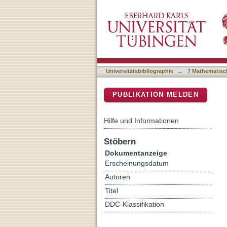
A Review of the Microstruc
DSpace Repositorium (Manakin b
Deformation
Universitätsbibliographie
→
7 Mathematisc
PUBLIKATION MELDEN
Hilfe und Informationen
Stöbern
Dokumentanzeige
Erscheinungsdatum
Autoren
Titel
DDC-Klassifikation