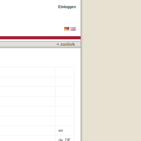
heir Impacts on
Einloggen
« zurück
en
de_DE