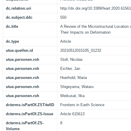
dc.relation.uri
http://dx.doi.org/10.3389/feart.2020.6156
dc.subject.ddc
550
dc.title
A Review of the Microstructural Location o
Their Impacts on Deformation
dc.type
Article
utue.quellen.id
20210512015105_01232
utue.personen.roh
Stoll, Nicolas
utue.personen.roh
Eichler, Jan
utue.personen.roh
Hoerhold, Maria
utue.personen.roh
Shigeyama, Wataru
utue.personen.roh
Weikusat, Ilka
dcterms.isPartOf.ZSTitelID
Frontiers in Earth Science
dcterms.isPartOf.ZS-Issue
Article 615613
dcterms.isPartOf.ZS-
8
Volume