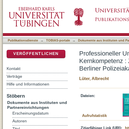
Professioneller Umgang mit Opfern von Straft
DSpace Repositorium (Manakin basiert)
neuer Ausbildungsmodule an der Berliner Po
Publikationsdienste
→
TOBIAS-portale
→
Dokumente aus Instituten und Pa
Professioneller U
VERÖFFENTLICHEN
Kernkompetenz : 
Berliner Polizeia
Kontakt
Verträge
Lüter, Albrecht
Hilfe und Informationen
Stöbern
Dateien:
Dokumente aus Instituten und
Partnereinrichtungen
Erscheinungsdatum
Aufrufstatistik
Autoren
Zitierfähiger Link (URI):
ht
Titel