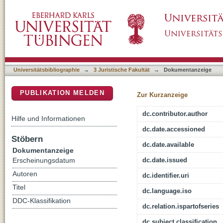
Strafrecht BT: Verbotenes Kraftfahrzeugrenne
DSpace Repositorium (Manakin basiert)
Beschl. v. 17.2.2021 - 4 StR 225/20, NJW 20
Universitätsbibliographie
→
3 Juristische Fakultät
→
Dokumentanzeige
PUBLIKATION MELDEN
Zur Kurzanzeige
dc.contributor.author
Hilfe und Informationen
dc.date.accessioned
Stöbern
dc.date.available
Dokumentanzeige
dc.date.issued
Erscheinungsdatum
Autoren
dc.identifier.uri
Titel
dc.language.iso
DDC-Klassifikation
dc.relation.ispartofseries
dc.subject.classification