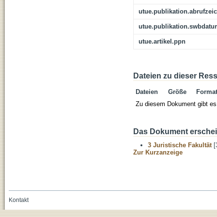
utue.publikation.abrufzei
utue.publikation.swbdat
utue.artikel.ppn
Dateien zu dieser Res
Dateien
Größe
Forma
Zu diesem Dokument gibt es 
Das Dokument erschein
3 Juristische Fakultät
[
Zur Kurzanzeige
Kontakt