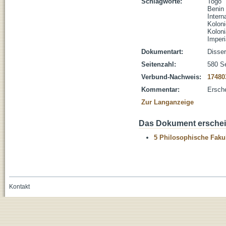
Schlagworte:
Togo
Benin
Intern
Koloni
Kolon
Imper
Dokumentart:
Disser
Seitenzahl:
580 S
Verbund-Nachweis:
17480
Kommentar:
Ersch
Zur Langanzeige
Das Dokument erschein
5 Philosophische Fakul
Kontakt