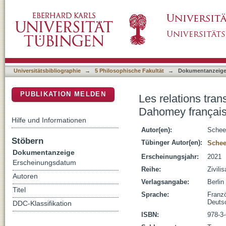
Les relations transimpériales : l'exemple du
DSpace Repositorium (Manakin basiert)
l’impérialisme européen
Universitätsbibliographie
→
5 Philosophische Fakultät
→
Dokumentanzeig
PUBLIKATION MELDEN
Les relations tra
Dahomey français 
Hilfe und Informationen
Autor(en):
Scheel
Stöbern
Tübinger Autor(en):
Scheel
Dokumentanzeige
Erscheinungsjahr:
2021
Erscheinungsdatum
Reihe:
Zivili
Autoren
Verlagsangabe:
Berlin
Titel
Sprache:
Franz
Deuts
DDC-Klassifikation
ISBN:
978-3