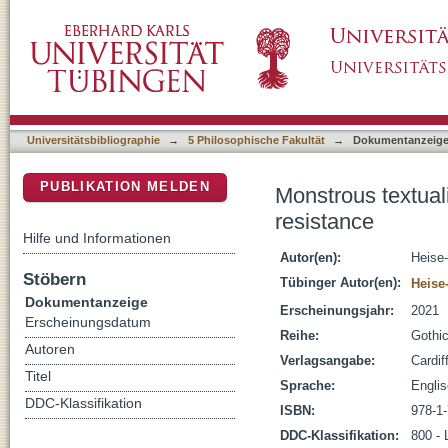
Monstrous textualities : writing the other in g
DSpace Repositorium (Manakin basiert)
Universitätsbibliographie
→
5 Philosophische Fakultät
→
Dokumentanzeig
PUBLIKATION MELDEN
Monstrous textualit
resistance
Hilfe und Informationen
Autor(en):
Heise-
Stöbern
Tübinger Autor(en):
Heise
Dokumentanzeige
Erscheinungsjahr:
2021
Erscheinungsdatum
Reihe:
Gothic
Autoren
Verlagsangabe:
Cardif
Titel
Sprache:
Engli
DDC-Klassifikation
ISBN:
978-1
DDC-Klassifikation:
800 - 