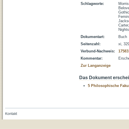
Schlagworte:
Morris
Belov
Gothic
Femin
Jacks
Carter
Nights
Dokumentart:
Buch
Seitenzahl:
xi, 32
Verbund-Nachweis:
17583
Kommentar:
Ersch
Zur Langanzeige
Das Dokument erschein
5 Philosophische Fakul
Kontakt