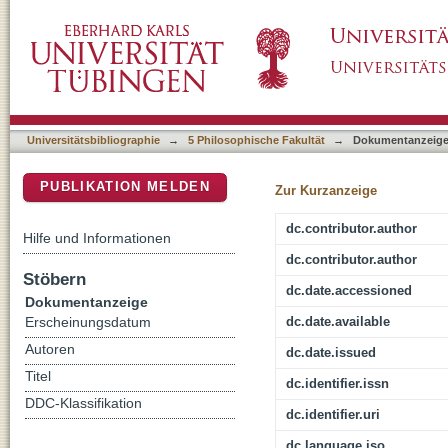
Social Lives of Monumental Walls: Hunting a
DSpace Repositorium (Manakin basiert)
Universitätsbibliographie
→
5 Philosophische Fakultät
→
Dokumentanzeig
PUBLIKATION MELDEN
Zur Kurzanzeige
dc.contributor.author
Hilfe und Informationen
dc.contributor.author
Stöbern
dc.date.accessioned
Dokumentanzeige
dc.date.available
Erscheinungsdatum
Autoren
dc.date.issued
Titel
dc.identifier.issn
DDC-Klassifikation
dc.identifier.uri
dc.language.iso