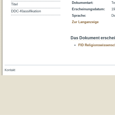
Dokumentart:
Te
Titel
Erscheinungsdatum:
19
DDC-Klassifikation
Sprache:
De
Zur Langanzeige
Das Dokument erschein
FID Religionswissensch
Kontakt