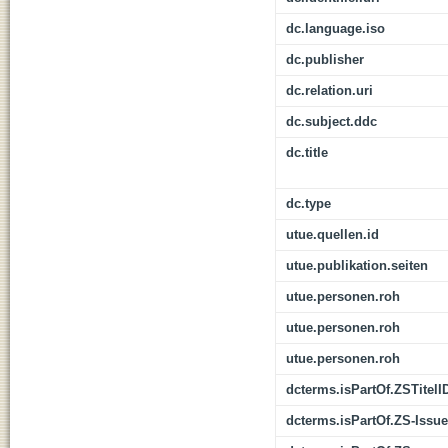
dc.language.iso
dc.publisher
dc.relation.uri
dc.subject.ddc
dc.title
dc.type
utue.quellen.id
utue.publikation.seiten
utue.personen.roh
utue.personen.roh
utue.personen.roh
dcterms.isPartOf.ZSTitelI
dcterms.isPartOf.ZS-Issue