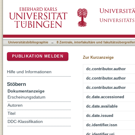
Extension of a de novo TIM barrel with a rat
DSpace Repositorium (Manakin basiert)
Universitätsbibliographie
→
8 Zentrale, interfakultäre und fakultätsübergreif
PUBLIKATION MELDEN
Zur Kurzanzeige
dc.contributor.author
Hilfe und Informationen
dc.contributor.author
Stöbern
dc.contributor.author
Dokumentanzeige
dc.date.accessioned
Erscheinungsdatum
Autoren
dc.date.available
Titel
dc.date.issued
DDC-Klassifikation
dc.identifier.issn
dc.identifier.uri