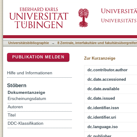
Creating Transdisciplinary Teaching Spaces.
DSpace Repositorium (Manakin basiert)
Partners to Design Higher Education for Regi
Universitätsbibliographie
→
8 Zentrale, interfakultäre und fakultätsübergreif
PUBLIKATION MELDEN
Zur Kurzanzeige
dc.contributor.author
Hilfe und Informationen
dc.date.accessioned
Stöbern
dc.date.available
Dokumentanzeige
dc.date.issued
Erscheinungsdatum
Autoren
dc.identifier.issn
Titel
dc.identifier.uri
DDC-Klassifikation
dc.language.iso
dc.publisher