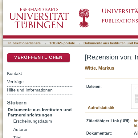
[Rezension von: Introduction à l'Ancient Tes
DSpace Repositorium (Manakin basiert)
Publikationsdienste
→
TOBIAS-portale
→
Dokumente aus Instituten und Pa
[Rezension von: I
VERÖFFENTLICHEN
Witte, Markus
Kontakt
Verträge
Dateien:
Hilfe und Informationen
Stöbern
Aufrufstatistik
Dokumente aus Instituten und
Partnereinrichtungen
Zitierfähiger Link (URI):
ht
Erscheinungsdatum
ht
Autoren
Dokumentart:
Wi
Titel