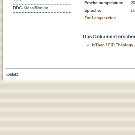
Erscheinungsdatum:
20
DDC-Klassifikation
Sprache:
De
Zur Langanzeige
Das Dokument erschein
IxTheo / FID Theology 
Kontakt