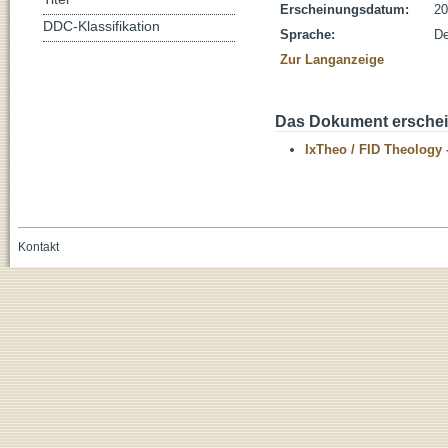
Erscheinungsdatum:
20
DDC-Klassifikation
Sprache:
De
Zur Langanzeige
Das Dokument erschein
IxTheo / FID Theology 
Kontakt