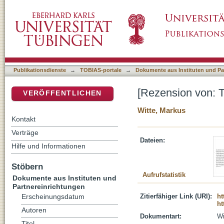
[Rezension von: The words of the wise are li
DSpace Repositorium (Manakin basiert)
Publikationsdienste
→
TOBIAS-portale
→
Dokumente aus Instituten und Pa
[Rezension von: T
VERÖFFENTLICHEN
Witte, Markus
Kontakt
Verträge
Dateien:
Hilfe und Informationen
Stöbern
Aufrufstatistik
Dokumente aus Instituten und
Partnereinrichtungen
Zitierfähiger Link (URI):
ht
Erscheinungsdatum
ht
Autoren
Dokumentart:
Wi
Titel