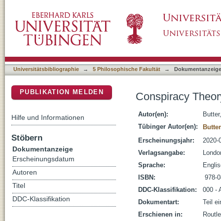
Conspiracy Theory in Historical, Cultural and
DSpace Repositorium (Manakin basiert)
Universitätsbibliographie
→
5 Philosophische Fakultät
→
Dokumentanzeig
PUBLIKATION MELDEN
Conspiracy Theory 
Autor(en):
Butter
Hilfe und Informationen
Tübinger Autor(en):
Butter
Stöbern
Erscheinungsjahr:
2020-
Dokumentanzeige
Verlagsangabe:
Londo
Erscheinungsdatum
Sprache:
Engli
Autoren
ISBN:
‎ 978
Titel
DDC-Klassifikation:
000 - 
DDC-Klassifikation
Dokumentart:
Teil e
Erschienen in:
Routl