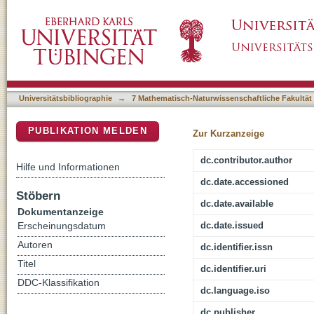
Fast flaring observed from XMMU J053108.3
DSpace Repositorium (Manakin basiert)
transient in the Large Magellanic Cloud
Universitätsbibliographie
→
7 Mathematisch-Naturwissenschaftliche Fakultät
PUBLIKATION MELDEN
Zur Kurzanzeige
dc.contributor.author
Hilfe und Informationen
dc.date.accessioned
Stöbern
dc.date.available
Dokumentanzeige
dc.date.issued
Erscheinungsdatum
Autoren
dc.identifier.issn
Titel
dc.identifier.uri
DDC-Klassifikation
dc.language.iso
dc.publisher