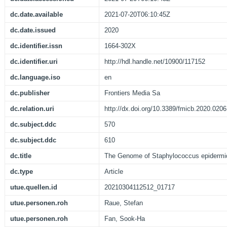
dc.date.available
2021-07-20T06:10:45Z
dc.date.issued
2020
dc.identifier.issn
1664-302X
dc.identifier.uri
http://hdl.handle.net/10900/117152
dc.language.iso
en
dc.publisher
Frontiers Media Sa
dc.relation.uri
http://dx.doi.org/10.3389/fmicb.2020.020
dc.subject.ddc
570
dc.subject.ddc
610
dc.title
The Genome of Staphylococcus epidermi
dc.type
Article
utue.quellen.id
20210304112512_01717
utue.personen.roh
Raue, Stefan
utue.personen.roh
Fan, Sook-Ha