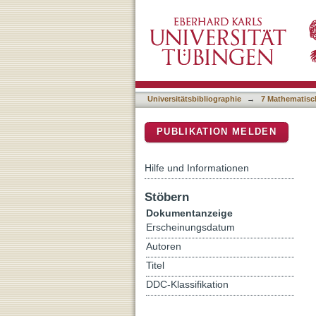
The Genome of Staphyloc
DSpace Repositorium (Manakin b
Universitätsbibliographie
→
7 Mathematisc
PUBLIKATION MELDEN
Hilfe und Informationen
Stöbern
Dokumentanzeige
Erscheinungsdatum
Autoren
Titel
DDC-Klassifikation