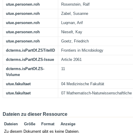
utue.personen.roh
Rosenstein, Ralf
utue.personen.roh
Zabel, Susanne
utue.personen.roh
Luqman, Arif
utue.personen.roh
Nieselt, Kay
utue.personen.roh
Goetz, Friedrich
dcterms.isPartOf.ZSTitelID
Frontiers in Microbiology
dcterms.isPartOf.ZS-Issue
Article 2061
dcterms.isPartOf.ZS-
11
Volume
utue.fakultaet
04 Medizinische Fakultät
utue.fakultaet
07 Mathematisch-Naturwissenschaftliche 
Dateien zu dieser Ressource
Dateien
Größe
Format
Anzeige
Zu diesem Dokument gibt es keine Dateien.