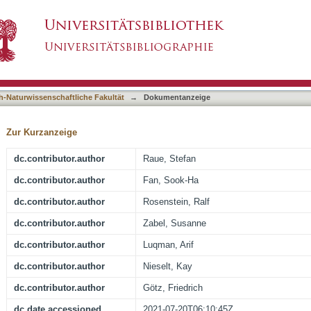
occus epidermidis O47
asiert)
h-Naturwissenschaftliche Fakultät
→
Dokumentanzeige
Zur Kurzanzeige
dc.contributor.author
Raue, Stefan
dc.contributor.author
Fan, Sook-Ha
dc.contributor.author
Rosenstein, Ralf
dc.contributor.author
Zabel, Susanne
dc.contributor.author
Luqman, Arif
dc.contributor.author
Nieselt, Kay
dc.contributor.author
Götz, Friedrich
dc.date.accessioned
2021-07-20T06:10:45Z