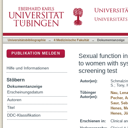
Sexual function in German women with syst
DSpace Repositorium (Manakin basiert)
lupus erythematosus and evaluation of a scre
Universitätsbibliographie
→
4 Medizinische Fakultät
→
Dokumentanzeige
PUBLIKATION MELDEN
Sexual function 
to women with sys
Hilfe und Informationen
screening test
Stöbern
Autor(en):
Schmalzin
S.
;
Tony, H
Dokumentanzeige
Erscheinungsdatum
Tübinger
Nau, Lena
Autor(en):
Pecher, A
Autoren
Saur, Seb
Titel
Henes, Me
Henes, Jö
DDC-Klassifikation
Erschienen in:
Clinical a