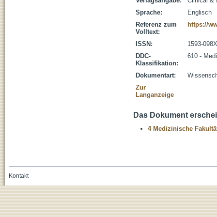
Verlagsangabe:
Clinical 
Sprache:
Englisch
Referenz zum
https://w
Volltext:
ISSN:
1593-098
DDC-
610 - Medi
Klassifikation:
Dokumentart:
Wissenscha
Zur
Langanzeige
Das Dokument erschein
4 Medizinische Fakultä
Kontakt