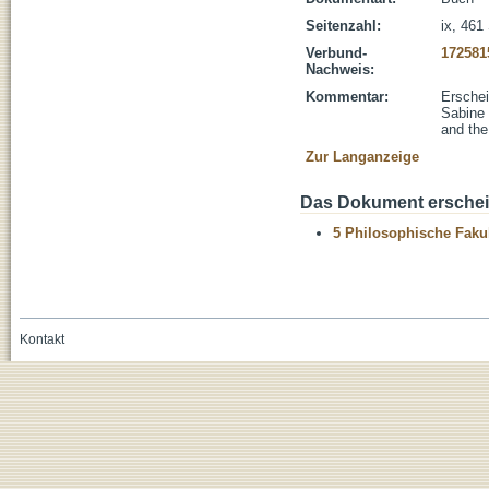
Seitenzahl:
ix, 461
Verbund-
172581
Nachweis:
Kommentar:
Erschei
Sabine 
and the
Zur Langanzeige
Das Dokument erschein
5 Philosophische Fakul
Kontakt