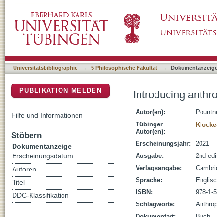
Introducing anthropology : what makes us 
DSpace Repositorium (Manakin basiert)
Universitätsbibliographie
→
5 Philosophische Fakultät
→
Dokumentanzeig
PUBLIKATION MELDEN
Introducing anth
Autor(en):
Pountne
Hilfe und Informationen
Tübinger
Klocke
Autor(en):
Stöbern
Erscheinungsjahr:
2021
Dokumentanzeige
Ausgabe:
2nd edi
Erscheinungsdatum
Verlagsangabe:
Cambri
Autoren
Sprache:
Englisc
Titel
ISBN:
978-1-
DDC-Klassifikation
Schlagworte:
Anthrop
Dokumentart:
Buch