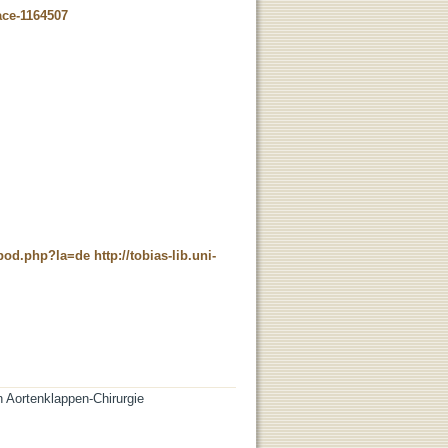
ace-1164507
t_pod.php?la=de
http://tobias-lib.uni-
 Aortenklappen-Chirurgie