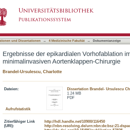
len Vorhofablation im Rahmen der minimalinva
asiert)
ationen und Dissertationen
→
4 Medizinische Fakultät
→
Dokumentanzeige
Ergebnisse der epikardialen Vorhofablation 
minimalinvasiven Aortenklappen-Chirurgie
Brandel-Ursulescu, Charlotte
Dateien:
Dissertation Brandel- Ursulescu Ch
1.24 MB
PDF
Aufrufstatistik
Zitierfähiger Link
http://hdl.handle.net/10900/116450
(URI):
http://nbn-resolving.de/urn:nbn:de:bsz:21-dspa