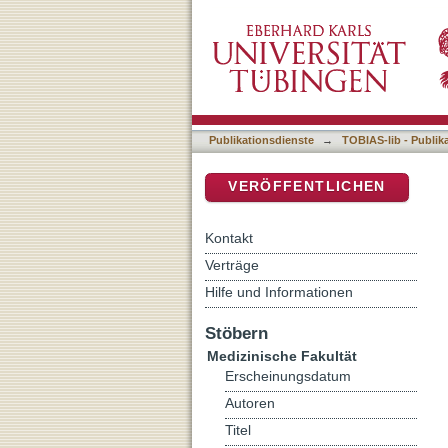
Ergebnisse der epikardia
DSpace Repositorium (Manakin b
Chirurgie
Publikationsdienste
→
TOBIAS-lib - Publik
VERÖFFENTLICHEN
Kontakt
Verträge
Hilfe und Informationen
Stöbern
Medizinische Fakultät
Erscheinungsdatum
Autoren
Titel