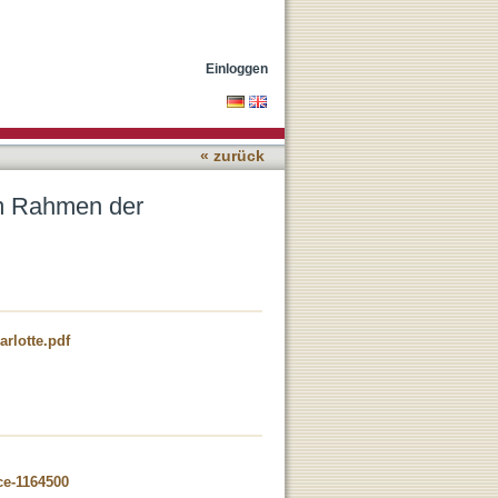
siven Aortenklappen-
Einloggen
« zurück
im Rahmen der
arlotte.pdf
ce-1164500