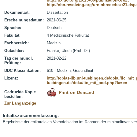
http://dx.doi.org/10.15496/publikation-57825
http://nbn-resolving.org/urn:nbn:de:bsz:21-dsp
Dokumentart:
Dissertation
Erscheinungsdatum:
2021-06-25
Sprache:
Deutsch
Fakultät:
4 Medizinische Fakultät
Fachbereich:
Medizin
Gutachter:
Franke, Ulrich (Prof. Dr.)
Tag der mündl.
2021-02-22
Prüfung:
DDC-Klassifikation:
610 - Medizin, Gesundheit
Lizenz:
http://tobias-lib.uni-tuebingen.de/doku/lic_mi
tuebingen.de/doku/lic_mit_pod.php?la=en
Gedruckte Kopie
Print-on-Demand
bestellen:
Zur Langanzeige
Inhaltszusammenfassung:
Ergebnisse der epikardialen Vorhofablation im Rahmen der minimalinvasiven