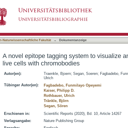
stem to visualize and monitor antigens in live
asiert)
h-Naturwissenschaftliche Fakultät
→
Dokumentanzeige
A novel epitope tagging system to visualize a
live cells with chromobodies
Autor(en):
Traenkle, Bjoern
;
Segan, Soeren
;
Fagbadebo, Funm
Ulrich
Tübinger Autor(en):
Fagbadebo, Funmilayo Opeyemi
Kaiser, Philipp D.
Rothbauer, Ulrich
Tränkle, Björn
Segan, Sören
Erschienen in:
Scientific Reports (2020), Bd. 10, Article 14267
Verlagsangabe:
Nature Publishing Group
Sprache:
Englisch