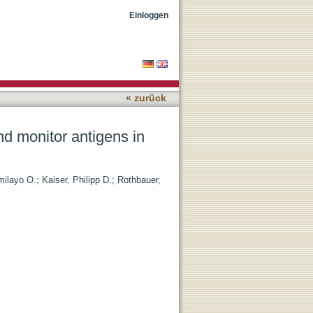
 cells with chromobodies
Einloggen
« zurück
nd monitor antigens in
ilayo O.
;
Kaiser, Philipp D.
;
Rothbauer,