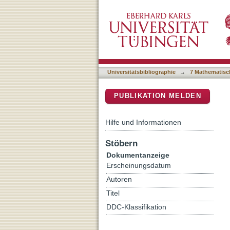
A novel epitope tagging sy
DSpace Repositorium (Manakin b
Universitätsbibliographie
→
7 Mathematisc
PUBLIKATION MELDEN
Hilfe und Informationen
Stöbern
Dokumentanzeige
Erscheinungsdatum
Autoren
Titel
DDC-Klassifikation