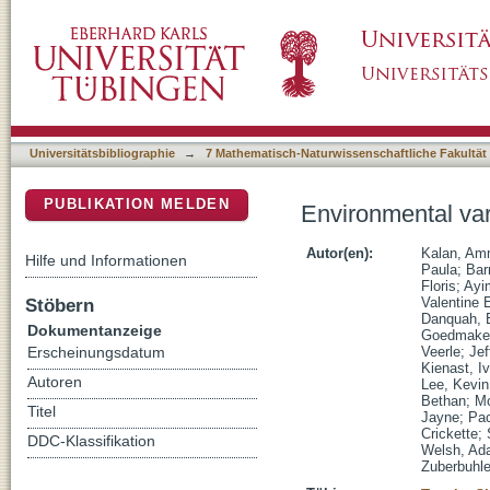
Environmental variability supports chimpanze
DSpace Repositorium (Manakin basiert)
Universitätsbibliographie
→
7 Mathematisch-Naturwissenschaftliche Fakultät
PUBLIKATION MELDEN
Environmental var
Autor(en):
Kalan, Am
Hilfe und Informationen
Paula
;
Bar
Floris
;
Ayi
Stöbern
Valentine 
Danquah,
Dokumentanzeige
Goedmaker
Veerle
;
Jef
Erscheinungsdatum
Kienast, I
Autoren
Lee, Kevin
Bethan
;
Mo
Titel
Jayne
;
Pac
Crickette
;
DDC-Klassifikation
Welsh, Ad
Zuberbuhle