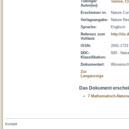
Tübinger
Tennie, C
Autor(en):
Erschienen in:
Nature Com
Verlagsangabe:
Nature Re
Sprache:
Englisch
Referenz zum
http://dx.
Volltext:
ISSN:
2041-1723
DDC-
500 - Natu
Klassifikation:
Dokumentart:
Wissenscha
Zur
Langanzeige
Das Dokument erschein
7 Mathematisch-Naturwi
Kontakt