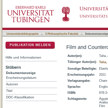
Film and Counterculture in the 2011 Egyptian
DSpace Repositorium (Manakin basiert)
Universitätsbibliographie
→
5 Philosophische Fakultät
→
Dokumentanzeig
PUBLIKATION MELDEN
Film and Counterc
Autor(en):
Taha,
Hilfe und Informationen
Tübinger Autor(en):
Taha,
Stöbern
Sonstige Beteiligte:
Eberha
Dokumentanzeige
Erscheinungsjahr:
2021
Erscheinungsdatum
Verlagsangabe:
Cham 
Autoren
Sprache:
Engli
Titel
ISBN:
978-3
DDC-Klassifikation
Schlagworte:
Ägypt
Arabis
Film