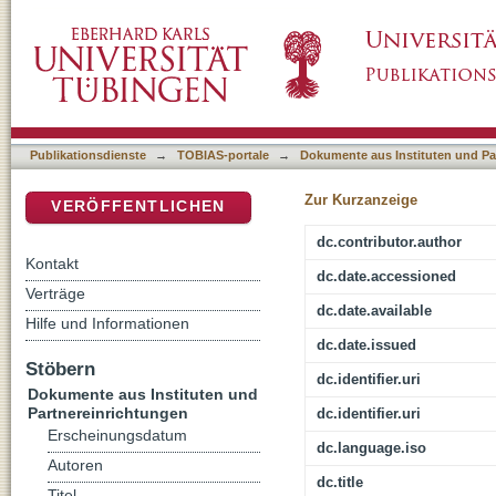
Was ist Feminismus? : Zur Vielfalt feministis
DSpace Repositorium (Manakin basiert)
Publikationsdienste
→
TOBIAS-portale
→
Dokumente aus Instituten und Pa
Zur Kurzanzeige
VERÖFFENTLICHEN
dc.contributor.author
Kontakt
dc.date.accessioned
Verträge
dc.date.available
Hilfe und Informationen
dc.date.issued
Stöbern
dc.identifier.uri
Dokumente aus Instituten und
Partnereinrichtungen
dc.identifier.uri
Erscheinungsdatum
dc.language.iso
Autoren
dc.title
Titel