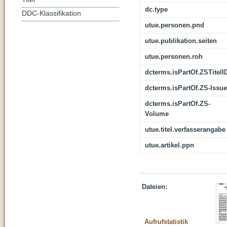
dc.type
DDC-Klassifikation
utue.personen.pnd
utue.publikation.seiten
utue.personen.roh
dcterms.isPartOf.ZSTitelI
dcterms.isPartOf.ZS-Issue
dcterms.isPartOf.ZS-
Volume
utue.titel.verfasserangabe
utue.artikel.ppn
Dateien:
Aufrufstatistik