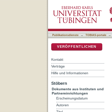
Sagen : theologische Her
DSpace Repositorium (Manakin b
Publikationsdienste
→
TOBIAS-portale
→
VERÖFFENTLICHEN
Kontakt
Verträge
Hilfe und Informationen
Stöbern
Dokumente aus Instituten und
Partnereinrichtungen
Erscheinungsdatum
Autoren
Titel