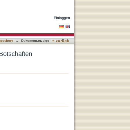
Einloggen
« zurück
epository
→
Dokumentanzeige
Botschaften