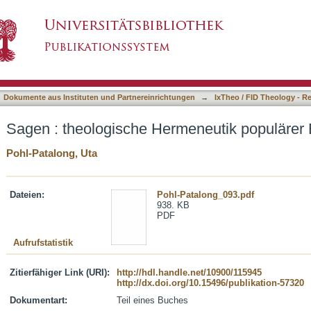
meneutik populärer Botschaften
asiert)
Dokumente aus Instituten und Partnereinrichtungen
→
IxTheo / FID Theology - R
Sagen : theologische Hermeneutik populärer 
Pohl-Patalong, Uta
Dateien:
Pohl-Patalong_093.pdf
938. KB
PDF
Aufrufstatistik
Zitierfähiger Link (URI):
http://hdl.handle.net/10900/115945
http://dx.doi.org/10.15496/publikation-57320
Dokumentart:
Teil eines Buches