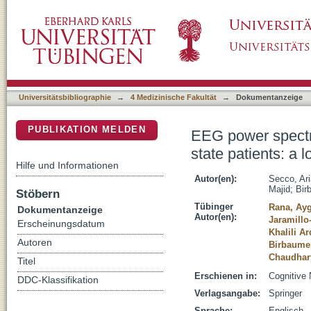
EEG power spectral density in locked-in and c
DSpace Repositorium (Manakin basiert)
study
Universitätsbibliographie
→
4 Medizinische Fakultät
→
Dokumentanzeige
PUBLIKATION MELDEN
EEG power spectra
state patients: a l
Hilfe und Informationen
Autor(en):
Secco, Ar
Majid
;
Bir
Stöbern
Tübinger
Rana, Ay
Dokumentanzeige
Autor(en):
Jaramillo
Erscheinungsdatum
Khalili Ar
Autoren
Birbaumer
Chaudhary
Titel
Erschienen in:
Cognitive 
DDC-Klassifikation
Verlagsangabe:
Springer
Sprache:
Englisch