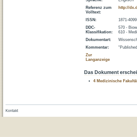
Referenz zum
http://dx
Volltext:
ISSN:
1871-4099
DDC-
570 - Biow
Klassifikation:
610 - Medi
Dokumentart:
Wissenscha
Kommentar:
"Publishe
Zur
Langanzeige
Das Dokument erschein
4 Medizinische Fakultä
Kontakt