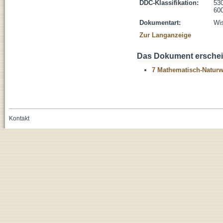
DDC-Klassifikation:
530
600
Dokumentart:
Wis
Zur Langanzeige
Das Dokument erschein
7 Mathematisch-Naturwi
Kontakt