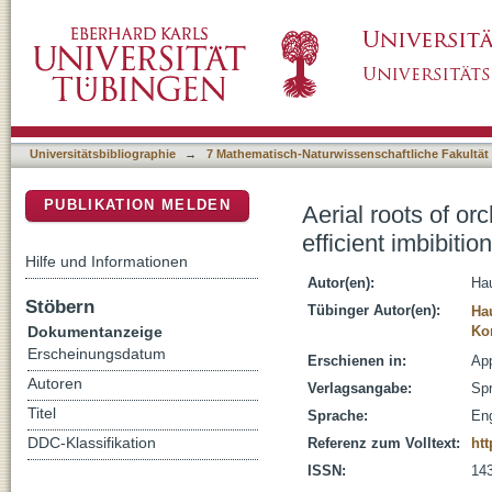
Aerial roots of orchids: the velamen radicum a
DSpace Repositorium (Manakin basiert)
Universitätsbibliographie
→
7 Mathematisch-Naturwissenschaftliche Fakultät
PUBLIKATION MELDEN
Aerial roots of or
efficient imbibitio
Hilfe und Informationen
Autor(en):
Hau
Stöbern
Tübinger Autor(en):
Ha
Dokumentanzeige
Kon
Erscheinungsdatum
Erschienen in:
App
Autoren
Verlagsangabe:
Spr
Titel
Sprache:
Eng
DDC-Klassifikation
Referenz zum Volltext:
htt
ISSN:
14