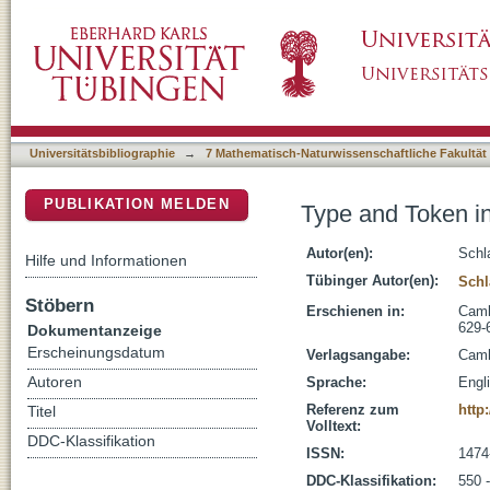
Type and Token in the Prehistoric Origins o
DSpace Repositorium (Manakin basiert)
Universitätsbibliographie
→
7 Mathematisch-Naturwissenschaftliche Fakultät
PUBLIKATION MELDEN
Type and Token in
Autor(en):
Schl
Hilfe und Informationen
Tübinger Autor(en):
Schl
Stöbern
Erschienen in:
Camb
629-
Dokumentanzeige
Erscheinungsdatum
Verlagsangabe:
Camb
Autoren
Sprache:
Engl
Referenz zum
http
Titel
Volltext:
DDC-Klassifikation
ISSN:
1474
DDC-Klassifikation:
550 