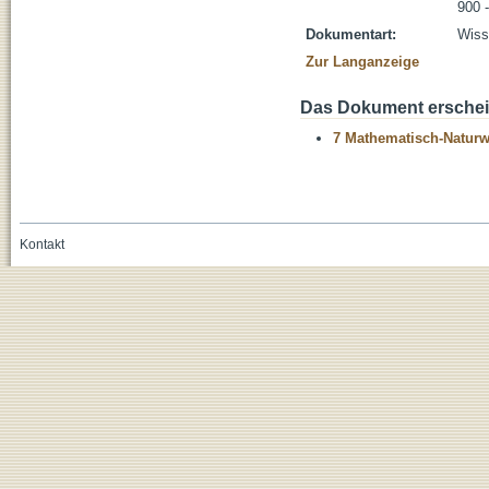
900 
Dokumentart:
Wisse
Zur Langanzeige
Das Dokument erschein
7 Mathematisch-Naturwi
Kontakt