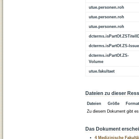
utue.personen.roh
utue.personen.roh
utue.personen.roh
dcterms.isPartOf.ZSTitelI
dcterms.isPartOf.ZS-Issue
dcterms.isPartOf.ZS-
Volume
utue.fakultaet
Dateien zu dieser Res
Dateien
Größe
Forma
Zu diesem Dokument gibt es 
Das Dokument erschein
4 Medizinische Fakultä