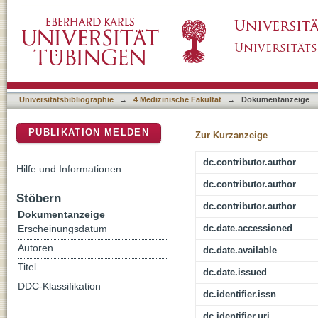
Use of the CatWalk gait analysis system to a
DSpace Repositorium (Manakin basiert)
peripheral nerve injury - a systematic review
Universitätsbibliographie
→
4 Medizinische Fakultät
→
Dokumentanzeige
PUBLIKATION MELDEN
Zur Kurzanzeige
dc.contributor.author
Hilfe und Informationen
dc.contributor.author
Stöbern
dc.contributor.author
Dokumentanzeige
dc.date.accessioned
Erscheinungsdatum
Autoren
dc.date.available
Titel
dc.date.issued
DDC-Klassifikation
dc.identifier.issn
dc.identifier.uri