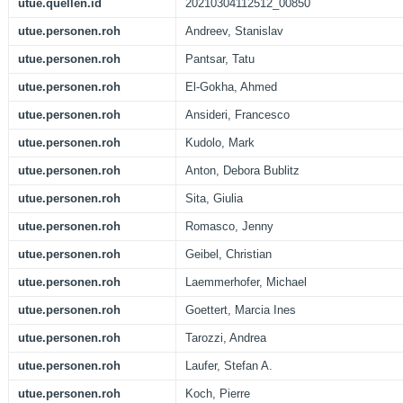
utue.quellen.id
20210304112512_00850
utue.personen.roh
Andreev, Stanislav
utue.personen.roh
Pantsar, Tatu
utue.personen.roh
El-Gokha, Ahmed
utue.personen.roh
Ansideri, Francesco
utue.personen.roh
Kudolo, Mark
utue.personen.roh
Anton, Debora Bublitz
utue.personen.roh
Sita, Giulia
utue.personen.roh
Romasco, Jenny
utue.personen.roh
Geibel, Christian
utue.personen.roh
Laemmerhofer, Michael
utue.personen.roh
Goettert, Marcia Ines
utue.personen.roh
Tarozzi, Andrea
utue.personen.roh
Laufer, Stefan A.
utue.personen.roh
Koch, Pierre