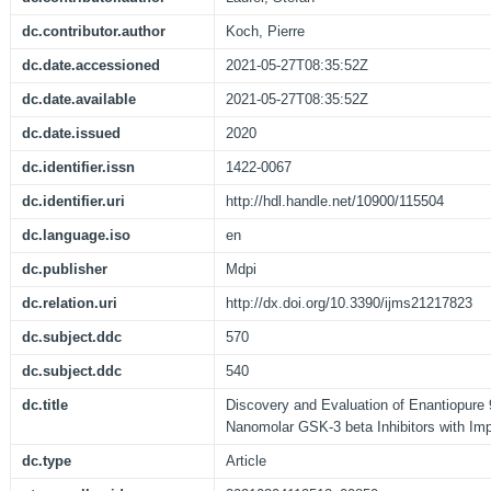
dc.contributor.author
Koch, Pierre
dc.date.accessioned
2021-05-27T08:35:52Z
dc.date.available
2021-05-27T08:35:52Z
dc.date.issued
2020
dc.identifier.issn
1422-0067
dc.identifier.uri
http://hdl.handle.net/10900/115504
dc.language.iso
en
dc.publisher
Mdpi
dc.relation.uri
http://dx.doi.org/10.3390/ijms21217823
dc.subject.ddc
570
dc.subject.ddc
540
dc.title
Discovery and Evaluation of Enantiopure 
Nanomolar GSK-3 beta Inhibitors with Imp
dc.type
Article