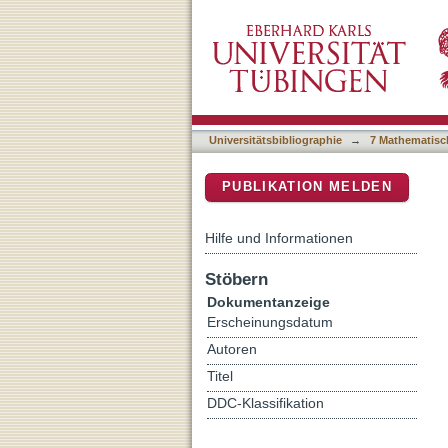
Discovery and Evaluation
DSpace Repositorium (Manakin b
Inhibitors with Improved M
Universitätsbibliographie
→
7 Mathematisc
PUBLIKATION MELDEN
Hilfe und Informationen
Stöbern
Dokumentanzeige
Erscheinungsdatum
Autoren
Titel
DDC-Klassifikation