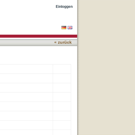
 Nanomolar GSK-3 beta
Einloggen
« zurück