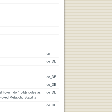
en
de_DE
de_DE
de_DE
9H-pyrimido[4,5-b]indoles as
de_DE
roved Metabolic Stability
de_DE