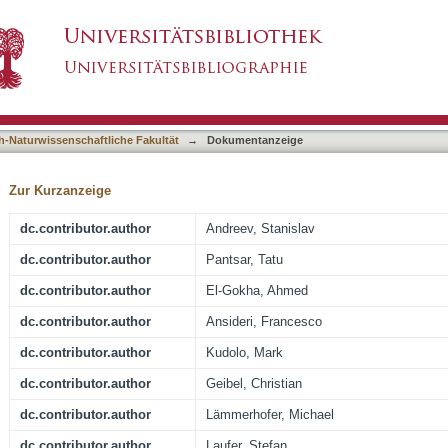
 of Enantiopure 9H-pyrimido[4,5-b]indoles as
asiert)
etabolic Stability
h-Naturwissenschaftliche Fakultät
→
Dokumentanzeige
Zur Kurzanzeige
dc.contributor.author
Andreev, Stanislav
dc.contributor.author
Pantsar, Tatu
dc.contributor.author
El-Gokha, Ahmed
dc.contributor.author
Ansideri, Francesco
dc.contributor.author
Kudolo, Mark
dc.contributor.author
Geibel, Christian
dc.contributor.author
Lämmerhofer, Michael
dc.contributor.author
Laufer, Stefan