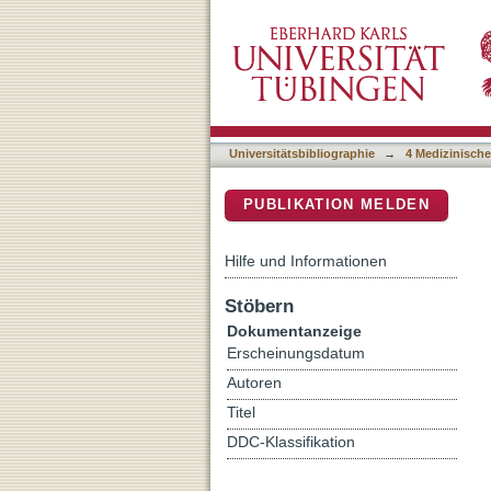
Hepatitis E Virus Infectio
DSpace Repositorium (Manakin b
Universitätsbibliographie
→
4 Medizinische
PUBLIKATION MELDEN
Hilfe und Informationen
Stöbern
Dokumentanzeige
Erscheinungsdatum
Autoren
Titel
DDC-Klassifikation