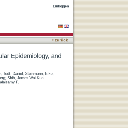
pact on Global Health
Einloggen
« zurück
cular Epidemiology, and
r
;
Todt, Daniel
;
Steinmann, Eike
;
erg
;
Shih, James Wai Kuo
;
alaisamy P.