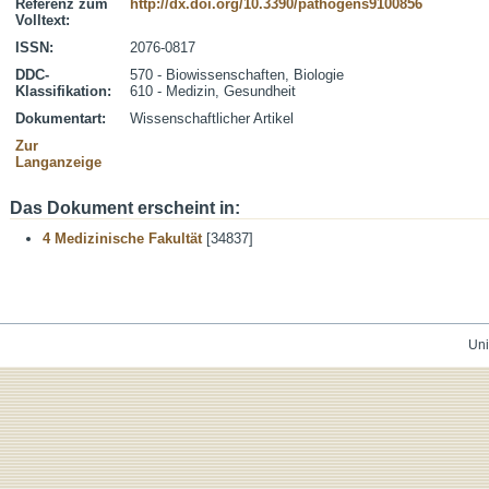
Referenz zum
http://dx.doi.org/10.3390/pathogens9100856
Volltext:
ISSN:
2076-0817
DDC-
570 - Biowissenschaften, Biologie
Klassifikation:
610 - Medizin, Gesundheit
Dokumentart:
Wissenschaftlicher Artikel
Zur
Langanzeige
Das Dokument erscheint in:
4 Medizinische Fakultät
[34837]
Uni