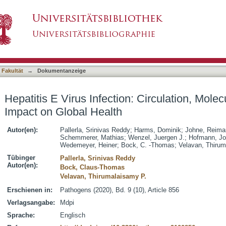
n: Circulation, Molecular Epidemiology, and Im
asiert)
 Fakultät
→
Dokumentanzeige
Hepatitis E Virus Infection: Circulation, Mole
Impact on Global Health
Autor(en):
Pallerla, Srinivas Reddy
;
Harms, Dominik
;
Johne, Reima
Schemmerer, Mathias
;
Wenzel, Juergen J.
;
Hofmann, Jo
Wedemeyer, Heiner
;
Bock, C. -Thomas
;
Velavan, Thirum
Tübinger
Pallerla, Srinivas Reddy
Autor(en):
Bock, Claus-Thomas
Velavan, Thirumalaisamy P.
Erschienen in:
Pathogens (2020), Bd. 9 (10), Article 856
Verlagsangabe:
Mdpi
Sprache:
Englisch