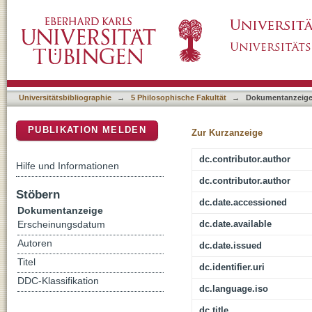
Troy and the Troad in the second millenium :
DSpace Repositorium (Manakin basiert)
Universitätsbibliographie
→
5 Philosophische Fakultät
→
Dokumentanzeig
PUBLIKATION MELDEN
Zur Kurzanzeige
dc.contributor.author
Hilfe und Informationen
dc.contributor.author
Stöbern
dc.date.accessioned
Dokumentanzeige
dc.date.available
Erscheinungsdatum
Autoren
dc.date.issued
Titel
dc.identifier.uri
DDC-Klassifikation
dc.language.iso
dc.title