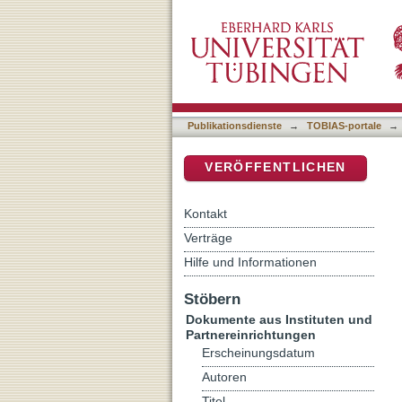
[Rezension von: Liturgier
DSpace Repositorium (Manakin b
Publikationsdienste
→
TOBIAS-portale
→
VERÖFFENTLICHEN
Kontakt
Verträge
Hilfe und Informationen
Stöbern
Dokumente aus Instituten und
Partnereinrichtungen
Erscheinungsdatum
Autoren
Titel