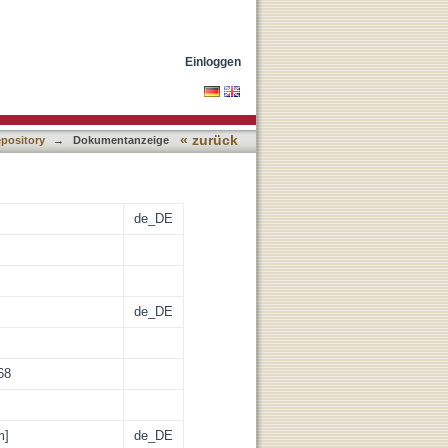
Einloggen
« zurück
epository
→
Dokumentanzeige
de_DE
de_DE
68
m]
de_DE