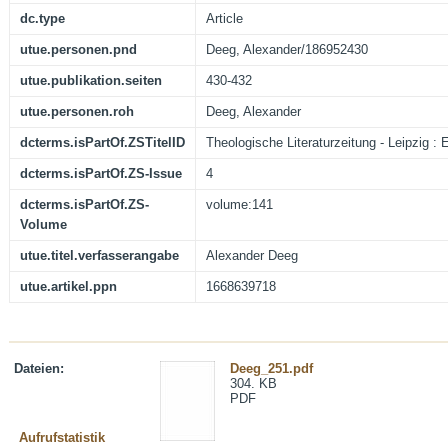
dc.type
Article
utue.personen.pnd
Deeg, Alexander/186952430
utue.publikation.seiten
430-432
utue.personen.roh
Deeg, Alexander
dcterms.isPartOf.ZSTitelID
Theologische Literaturzeitung - Leipzig : 
dcterms.isPartOf.ZS-Issue
4
dcterms.isPartOf.ZS-
volume:141
Volume
utue.titel.verfasserangabe
Alexander Deeg
utue.artikel.ppn
1668639718
Dateien:
Deeg_251.pdf
304. KB
PDF
Aufrufstatistik