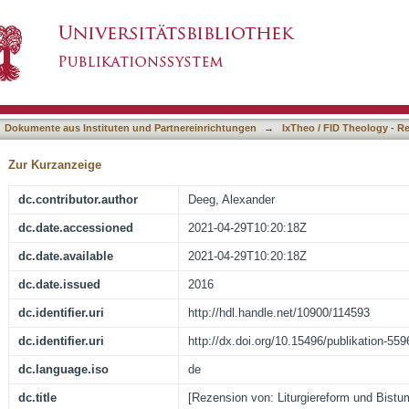
eform und Bistum]
asiert)
Dokumente aus Instituten und Partnereinrichtungen
→
IxTheo / FID Theology - R
Zur Kurzanzeige
dc.contributor.author
Deeg, Alexander
dc.date.accessioned
2021-04-29T10:20:18Z
dc.date.available
2021-04-29T10:20:18Z
dc.date.issued
2016
dc.identifier.uri
http://hdl.handle.net/10900/114593
dc.identifier.uri
http://dx.doi.org/10.15496/publikation-559
dc.language.iso
de
dc.title
[Rezension von: Liturgiereform und Bistu