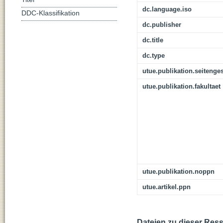
dc.language.iso
DDC-Klassifikation
dc.publisher
dc.title
dc.type
utue.publikation.seitenge
utue.publikation.fakultaet
utue.publikation.noppn
utue.artikel.ppn
Dateien zu dieser Res