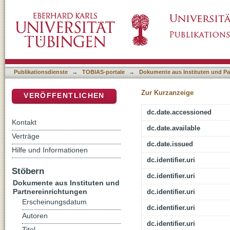
Statistische Berichte / B / 6 / 1, 2015
DSpace Repositorium (Manakin basiert)
Publikationsdienste
→
TOBIAS-portale
→
Dokumente aus Instituten und Pa
Zur Kurzanzeige
VERÖFFENTLICHEN
dc.date.accessioned
Kontakt
dc.date.available
Verträge
dc.date.issued
Hilfe und Informationen
dc.identifier.uri
Stöbern
dc.identifier.uri
Dokumente aus Instituten und
Partnereinrichtungen
dc.identifier.uri
Erscheinungsdatum
dc.identifier.uri
Autoren
dc.identifier.uri
Titel