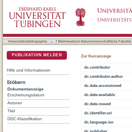
Modifikation von Zellen mit synthetischer 
DSpace Repositorium (Manakin basiert)
Medizin
Universitätsbibliographie
→
7 Mathematisch-Naturwissenschaftliche Fakultät
PUBLIKATION MELDEN
Zur Kurzanzeige
dc.contributor
Hilfe und Informationen
dc.contributor.author
Stöbern
dc.date.accessioned
Dokumentanzeige
dc.date.available
Erscheinungsdatum
Autoren
dc.date.issued
Titel
dc.identifier.uri
DDC-Klassifikation
dc.language.iso
dc.publisher