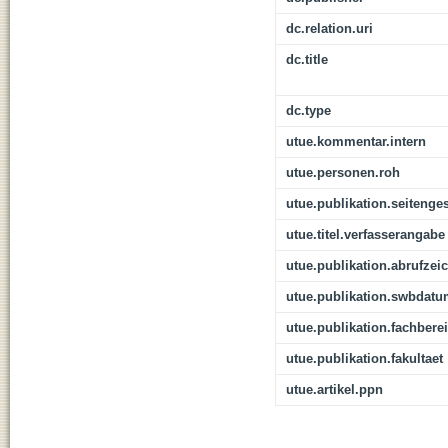
dc.relation.uri
dc.title
dc.type
utue.kommentar.intern
utue.personen.roh
utue.publikation.seitenge
utue.titel.verfasserangabe
utue.publikation.abrufzei
utue.publikation.swbdat
utue.publikation.fachbere
utue.publikation.fakultaet
utue.artikel.ppn