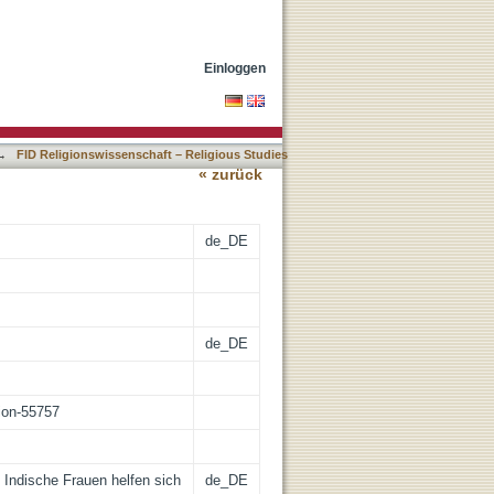
Einloggen
→
FID Religionswissenschaft – Religious Studies
« zurück
de_DE
de_DE
tion-55757
 Indische Frauen helfen sich
de_DE