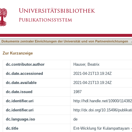
tayam - Indische Frauen helfen sich selbst
asiert)
Dokumente zentraler Einrichtungen der Universität und von Partnereinrichtungen
Zur Kurzanzeige
dc.contributor.author
Hauser, Beatrix
dc.date.accessioned
2021-04-21T13:19:24Z
dc.date.available
2021-04-21T13:19:24Z
dc.date.issued
1987
dc.identifier.uri
http://hdl.handle.net/10900/114382
dc.identifier.uri
http://dx.doi.org/10.15496/publika
dc.language.iso
de
dc.title
Ent-Wicklung für Kulampattayam -