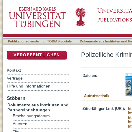
Polizeiliche Kriminalstatistik Bayern, 2020
DSpace Repositorium (Manakin basiert)
Publikationsdienste
→
TOBIAS-portale
→
Dokumente aus Instituten und Pa
Polizeiliche Krimi
VERÖFFENTLICHEN
Kontakt
Dateien:
Verträge
Hilfe und Informationen
Aufrufstatistik
Stöbern
Dokumente aus Instituten und
Zitierfähiger Link (URI):
ht
Partnereinrichtungen
ht
Erscheinungsdatum
ht
ht
Autoren
ht
Titel