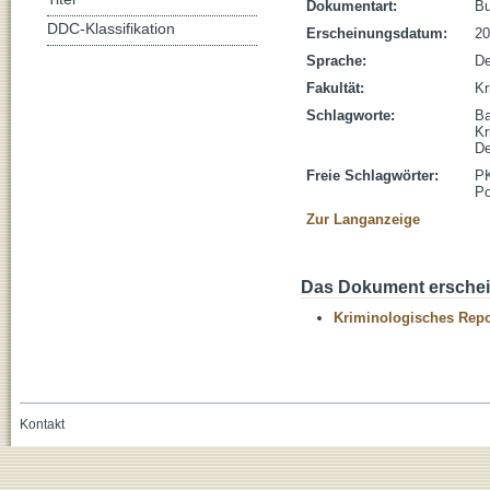
Dokumentart:
B
DDC-Klassifikation
Erscheinungsdatum:
20
Sprache:
De
Fakultät:
Kr
Schlagworte:
Ba
Kr
De
Freie Schlagwörter:
P
Po
Zur Langanzeige
Das Dokument erschein
Kriminologisches Repo
Kontakt