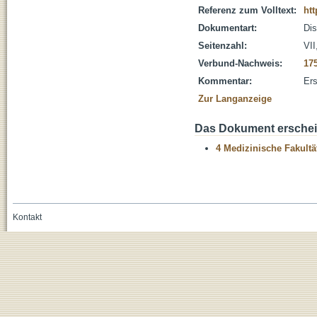
Referenz zum Volltext:
htt
Dokumentart:
Dis
Seitenzahl:
VII
Verbund-Nachweis:
17
Kommentar:
Ers
Zur Langanzeige
Das Dokument erschein
4 Medizinische Fakultä
Kontakt