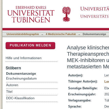
Analyse klinischer Einflussfaktoren zur Vor
DSpace Repositorium (Manakin basiert)
zielgerichtete Therapie mit BRAF- und MEK-
metastasierten Melanom
Universitätsbibliographie
→
4 Medizinische Fakultät
→
Dokumentanzeige
PUBLIKATION MELDEN
Analyse klinische
Therapieanspreche
Hilfe und Informationen
MEK-Inhibitoren 
metastasierten M
Stöbern
Dokumentanzeige
Autor(en):
Len
Erscheinungsdatum
Tübinger Autor(en):
Le
Autoren
Sonstige Beteiligte:
Ebe
Titel
Erscheinungsjahr:
20
DDC-Klassifikation
Verlagsangabe:
Tü
Sprache:
De